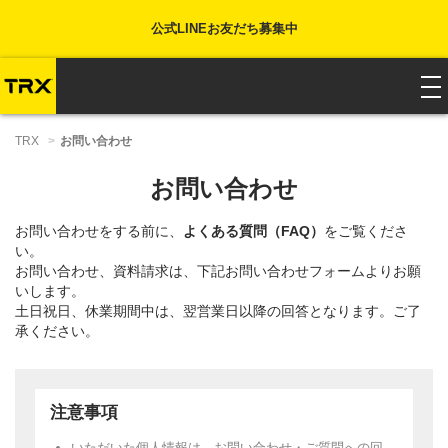
メ
公式LINEお友だち募集中
イ
ン
コ
ン
to
テ
na
ン
TRX
お問い合わせ
ツ
に
お問い合わせ
移
動
お問い合わせをする前に、
よくある質問（FAQ）
をご覧くださ
い。
お問い合わせ、資料請求は、下記お問い合わせフォームよりお願
いします。
土日祝日、休業期間中は、翌営業日以降の回答となります。ご了
承ください。
注意事項
いただいた個人情報は、お問い合わせ・ご質問への回