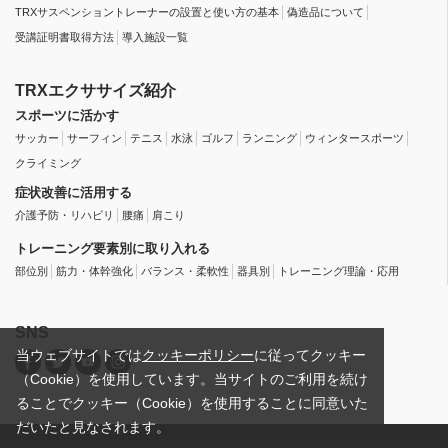
TRXサスペンショントレーナーの設置と使い方の基本
偽造品について
受講証明書取得方法
導入施設一覧
TRXエクササイズ紹介
スポーツに活かす
サッカー
サーフィン
テニス
水泳
ゴルフ
ランニング
ウィンタースポーツ
クライミング
症状改善に活用する
介護予防・リハビリ
腰痛
肩こり
トレーニング要素別に取り入れる
部位別
筋力・体幹強化
バランス・柔軟性
器具別
トレーニング理論・応用
SNS
当ウェブサイトでは
クッキーポリシー
に従ってクッキー
（Cookie）を使用しています。当サイトのご利用を続け
ることでクッキー（Cookie）を使用することに同意いた
だいたと見なされます。